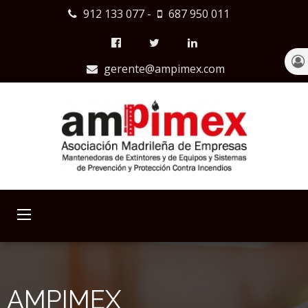
912 133 077
-
687 950 011
gerente@ampimex.com
AMPIMEX