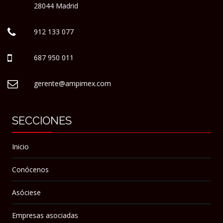
28044 Madrid
912 133 077
687 950 011
gerente@ampimex.com
SECCIONES
Inicio
Conócenos
Asóciese
Empresas asociadas