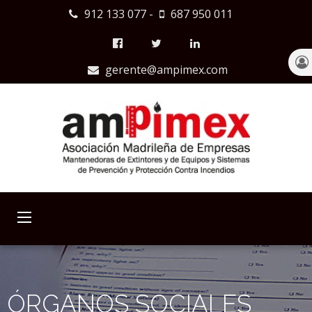
912 133 077
-
687 950 011
gerente@ampimex.com
ÓRGANOS SOCIALES