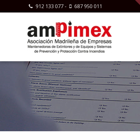
912 133 077
-
687 950 011