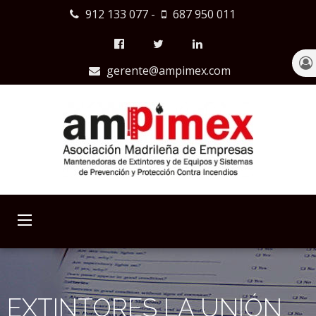
912 133 077
-
687 950 011
gerente@ampimex.com
EXTINTORES LA UNIÓN