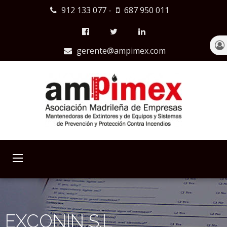
912 133 077
-
687 950 011
gerente@ampimex.com
EXCONIN S.L