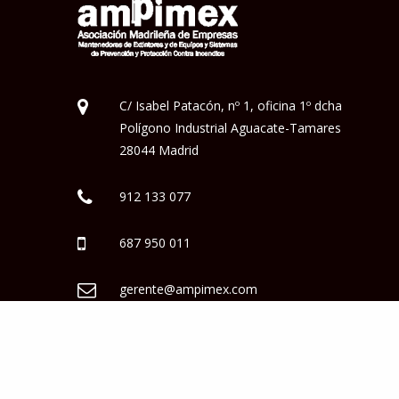
C/ Isabel Patacón, nº 1, oficina 1º dcha
Polígono Industrial Aguacate-Tamares
28044 Madrid
912 133 077
687 950 011
gerente@ampimex.com