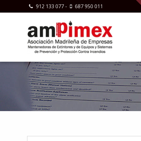
912 133 077
-
687 950 011